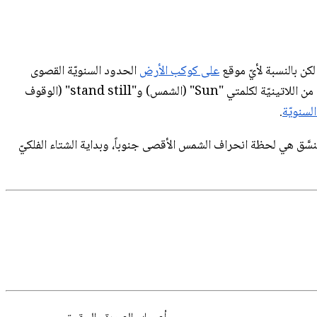
على كوكب الأرض
الحدود السنويّة القصوى
. الكلمة المرادفة لانقلاب الشمس في الإنگليزية "solstice" تأتي من اللاتينيّة لكلمتي "Sun" (الشمس) و"stand still" (الوقوف
لسنويّة
.