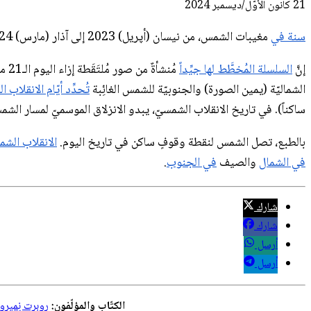
21 كانون الأوّل/ديسمبر 2024
سنة في
مغيبات الشمس، من نيسان (أپريل) 2023 إلى آذار (مارس) 2024، تتتبَّع الأُفُق الغربيّ في هذه المشاهد الپانوراميّة المُكدَّسة.
إنَّ
السلسلة المُخطَّط لها جيِّداً
مُنشأةٌ من صور مُلتَقَطة إزاء اليوم الـ21 من الشهر المُشار إليه [لكلّ منها] من ذات الموقع المُطِلّ على القاهرة، مصر. لكن بالنسبة لأيّ موقع
الشماليّة (يمين الصورة) والجنوبيّة للشمس الغائِبة
تُحدِّد أيّام الانقلاب 
ساكناً). في تاريخ الانقلاب الشمسيّ، يبدو الانزلاق الموسميّ لمسار ا
بالطبع، تصل الشمس لنقطة وقوفٍ ساكن في تاريخ اليوم.
الانقلاب الشمسيّ في 21 كان
في الشمال
والصيف
في الجنوب
.
شارك
شارك
أرسل
أرسل
الكتّاب والمؤلّفون:
روبرت نِمير