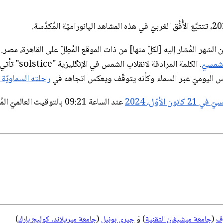
الشمسيّ
لشمس اليوميّ عبر السماء وكأنه يتوقّف ويعكس اتجاهه في
رحلته السماويّة ا
ون الأوّل، 2024
عند الساعة 09:21 بالتوقيت العالميّ المُنسَّق هي لحظة انحراف الشمس الأقصى جنوباً، وبداية الشتاء الفلكيّ
وف
(
جامعة ميشيغان التقنية
) وَ
جيري بونيل
(
جامعة ميريلاند، كوليج بارك
)