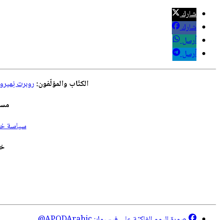
شارك
شارك
أرسل
أرسل
الكتّاب والمؤلّفون:
روبرت نِمير
مسؤ
سياسة خصو
خد
صورة اليوم الفلكيّة على فيسبوك:
@APODArabic