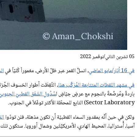
05 تشرين الثاني/نوڤمبر 2022
في 16 أيّار/مايو الماضي
، انسلَّ القمر عبر ظلّ الأرض، مغموراً كًليّاً في
ال
في مشهد اللقطات المتتابعة المُرَكَّب هذا
، التُقِطَت أطوار الخسوف الجُزئ
باردةً ومُرصَّعةً بالنجوم مع عرضٍ جيّاشٍ ل
سُدُولِ الشَفَق القطبيّ الجنوبيّ
Sector Laboratory) التابع للمحطّة الأكثر توغّلاً في الجنوب.
ولكن في حين أنَّه بمقدور السماء القطبيّة أن تكون مذهلة، فلن تودّوا
ال
آسيا، أُستراليا، المحيط الهادي، الأمريكيَّتَين وشمال أوروپا. ستكون ت