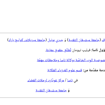
وف
(
جامعة ميشيغان التقنية
) وَ
جيري بونيل
(
جامعة ميريلاند، كوليج بارك
)
ول ناسا:
فيليپ نيومان
تُطبَّق حقوق معيّنة
.
صية الوِب الخاصّة بوكالة ناسا وملاحظات مهمّة
مة مقدّمة من:
قسم علوم الفيزياء الفلكيّة
في
ناسا
/
مركز غودّارد لرحلات الفضاء
وَ
جامعة ميشيغان التقنية