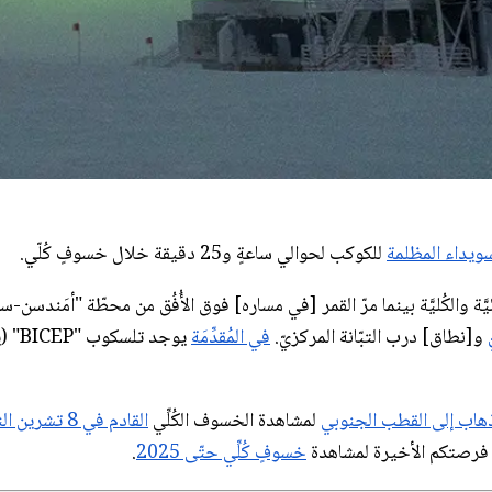
سويداء المظلمة
للكوكب لحوالي ساعةٍ و25 دقيقة خلال خسوفٍ كُلّي.
يَّة والكُليَّة بينما مرّ القمر [في مساره] فوق الأُفُق من محطّة "أمَندسن-
و[نطاق] درب التبّانة المركزيّ.
في المُقدِّمَة
ذهاب إلى القطب الجنوبي
لمشاهدة الخسوف الكُلِّي
القادم في 8 تشرين الثاني/نوڤمبر
لك فرصتكم الأخيرة لمشاهدة
خسوفٍ كُلِّي حتّى 2025
.