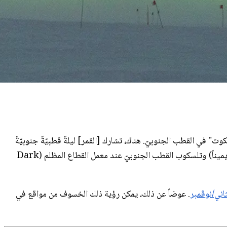
سكوت" في القطب الجنوبيّ. هناك، تشارك [القمر] ليلةً قطبيّةً جنوبيّةً
يوجد تلسكوب "BICEP" (يميناً) وتلسكوب القطب الجنوبيّ عند معمل القطاع المظلم (Dark
. عوضاً عن ذلك، يمكن رؤية ذلك الخسوف من مواقع في