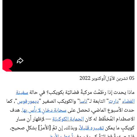
05 تشرين الأوّل/أوكتوبر 2022
ماذا يحدث إذا رطَمْتَ مركبةً فضائيّة بكويكب؟ في حالة
سفينة
الفضاء
"
دارت
" التابعة لـ"
ناسا
" والكويكب الصغير "
ديمورفوس
"، كما
حدث الأسبوع الماضي، تحصل على
سحابة دخانٍ لا بأس بها
. هدف
الاصطدام المُخطَّط له كان
الحماية الكوكبيّة
— لإظهار أن مسار
كويكبٍ ما يمكن
تغييره قليلاً
، وبذلك، إن تمّ [الأمرُ] بشكلٍ صحيح،
فإنّ صخرةً فضائيّةً كبيرة سوف
تُخطئ الأرض
.