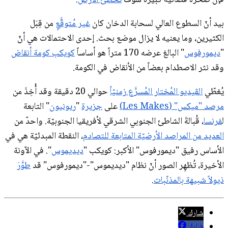
بيد أنّ السطوع العالي لسحابة الدخان كان
غير مُتوقَّعٍ
من قِبَل
الكثيرين، وما يعنيه لا يزال موضع بحث. إحدى الاحتمالات هي أنّ
"
ديمورفوس
" البالغ عرضه 170 متراً هو أساساً
كويكب كومة أنقاض
وقد نثر الاصطدام بعضاً من الأنقاض في الكومة.
يُغطّي
الڤيديو المُختار المُسرَّع زمنيّاً
حوالي 20 دقيقة وقد أُخِذَ من
مرصد "ميكس" (Les Makes)
على
جزيرة
"
ريونيون
" التابعة
ل
فرنسا
، قُبالةَ الشاطئ الجنوبي الشرقي لأفريقيا الجنوبيّة. واحدٌ من
العديد من المراصد الأرضيّة المتابعة للتصادم
، النقطة المبدئيّة هي في
الأساس رفيق "ديمورفوس" الأكبر: كويكب "
ديديموس
". في الآونة
الأخيرة، تُظهِر الصور أنّ نظام "ديديموس"-"ديمورفوس" قد
طوَّرَ
ذيولاً شبيهة بالمذنّبات
.
شارك
شارك