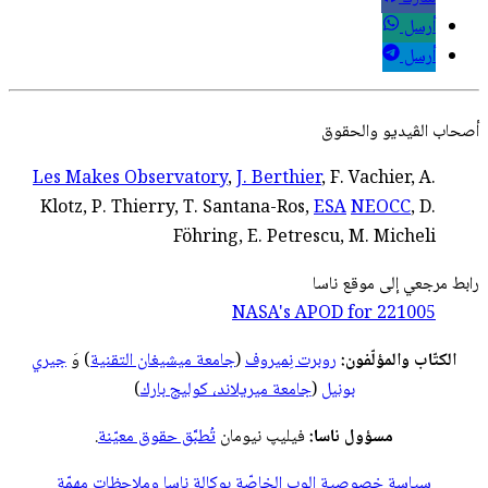
أرسل
أرسل
أصحاب
الڤيديو
والحقوق
Les Makes Observatory
,
J. Berthier
, F. Vachier, A.
Klotz, P. Thierry, T. Santana-Ros,
ESA
NEOCC
, D.
Föhring, E. Petrescu, M. Micheli
رابط مرجعي إلى موقع ناسا
NASA's APOD for
221005
الكتّاب والمؤلّفون:
روبرت نِميروف
(
جامعة ميشيغان التقنية
) وَ
جيري
بونيل
(
جامعة ميريلاند، كوليج بارك
)
مسؤول ناسا:
فيليپ نيومان
تُطبَّق حقوق معيّنة
.
سياسة خصوصية الوِب الخاصّة بوكالة ناسا وملاحظات مهمّة