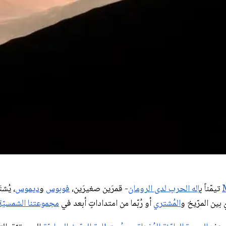
تيمّناً ب
إله الحرب لدى الرومان
- قمرَين صغيرَين،
فوبوس
و
ديموس
، يُش
 بين المرّيخ و
المُشتري
أو رُبّما من امتداداتٍ أبعد في
مجموعتنا الشمسيّة