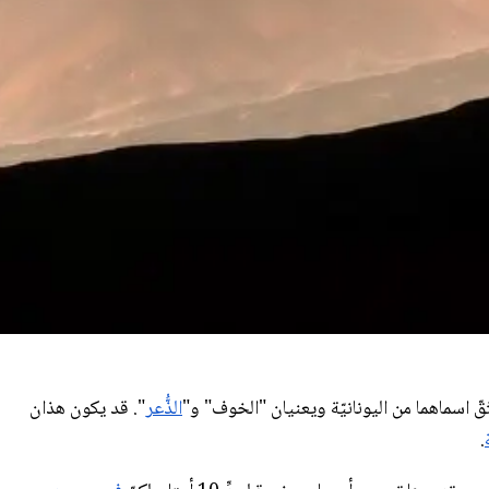
تَقّ اسماهما من اليونانيّة ويعنيان "الخوف" و"
الذُّعر
". قد يكون هذان
.