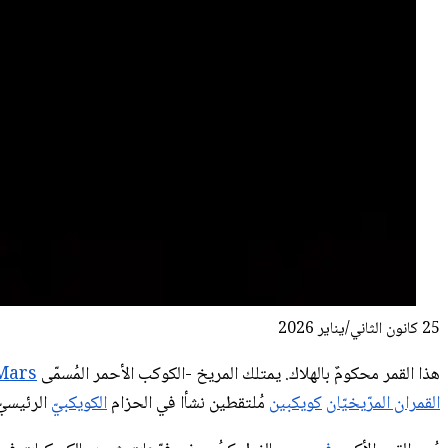
25 كانون الثاني/يناير 2026
هذا القمر محكومٌ بالهلاك. يمتلك المريخ -الكوكب الأحمر المُسمّى
Mars
القمران المرّيخيّان
كويكبين
مُلتقطين نشأا في الحزام
الكويكبيّ
الرئيسيّ