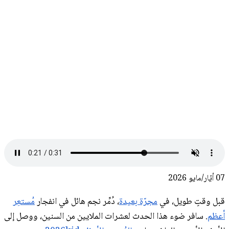
07 أيّار/مايو 2026
قبل وقتٍ طويل، في
مجرّة بعيدة
، دُمِّر نجم هائل في انفجار
مُستعِر
أعظم
. سافر ضوء هذا الحدث لعشرات الملايين من السنين، ووصل إلى