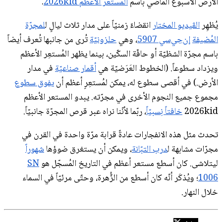
الأرض الأسبوع الماضي باسم
المُستعر الأعظم 2026kid
.
يُظهِر
الڤيديو المختار
انقضاءً زمنيّاً على مدار ثلاث ليالٍ ل
لمجرّة
المُضيفة
إن‌جي‌سي 5907
، وهي
حلزونيّة
تُرى من جانبها تُعرف أيضاً
باسم مجرّة الشظيّة أو حافّة السكّين، بينما يظهر المُستعِر الأعظم
ويزداد سطوعاً. (الخطوط العَرَضيّة هي
أقمار صناعيّة
في مدار
الأرض.) في أقصى سطوع له، يمكن لمُستعِرٍ أعظم أن
يفوق سطوع
مجموع جميع النجوم الأخرى في مجرّته. يبدو المستعر الأعظم
2026kid
خافتاً نِسبيّاً
، ربّما لأنّنا نراه عبر قرص المجرّة جانبيّاً.
تحدث مثل هذه الانفجارات عادةً قرابة مرّة واحدة في القرن في
مجرّات مشابهة ل
درب التبّانة
، ويمكن أن يستغرق ضوؤها
شهوراً
ليتلاشى. كان أسطع مستعر أعظم في التاريخ المُسجّل هو
SN
1006
؛ ويُذكَر أنّه كان أسطع من الزُّهرة، وحتّى مرئيّاً في السماء
خلال النهار.