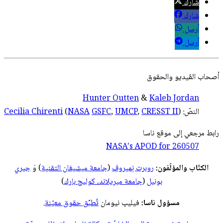
شارك
شارك
أرسل
أرسل
أصحاب
الڤيديو
والحقوق
Hunter Outten
&
Kaleb Jordan
النصّ:
)
CRESST II
,
UMCP
,
GSFC
NASA
(
Cecilia Chirenti
رابط مرجعي إلى موقع ناسا
NASA's APOD for
260507
الكتّاب والمؤلّفون:
روبرت نِميروف
(
جامعة ميشيغان التقنية
) وَ
جيري
بونيل
(
جامعة ميريلاند، كوليج بارك
)
مسؤول ناسا:
فيليپ نيومان
تُطبَّق حقوق معيّنة
.