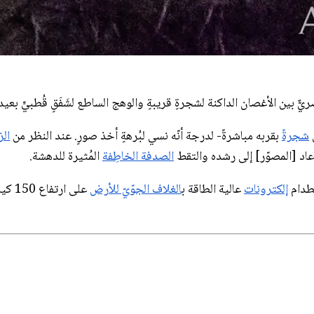
ريٌّ بين الأغصان الداكنة لشجرةٍ قريبةٍ والوهج الساطع لشَفَقٍ قُطبيٍّ بعيد
ي
شجرةً
بقربه مباشرةً- لدرجة أنّه نسي لبُرهةٍ أخذ صورٍ. عند النظر من
الز
عاد [المصوّر] إلى رشده والتقط
الصدفة الخاطِفة
المُثيرة للدهشة.
طدام
إلكترونات
عالية الطاقة ب
الغلاف الجوّيّ للأرض
على ا