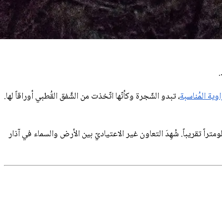
.
اوية المُناسبة
، تبدو الشّجرة وكأنّها اتّخذت من الشَّفق القُطبي أوراقاً لها.
رتفاع 150 كيلومتراً تقريباً. شُهِدَ التعاون غير الاعتياديّ بين الأرض والسماء في آذار