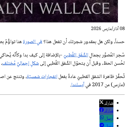
08 آذار/مارس 2026
حسناً، ولكن هل بمقدور شجرتك أن تفعل هذا؟
في الصورة
هنا تواؤُمٌ بص
سُحِر المُصوِّر بجمالِ
الشَّفَق القُطبيّ
-بالإضافة إلى كيف بدا وكأنَّه يُحاك
لحُسن الحظ، وقبل أن يتحوّل الشَّفق القُطبي إلى
شكلٍ
إجماليٍّ
مُختلف
، 
تُحفَّز ظاهرة الشفق القطبيّ عادةً بفعل
انفجارات شمسيّة
، وتنتج عن اص
(مارس) من 2017 في
آيسلندا
.
شارك
شارك
أرسل
أرسل