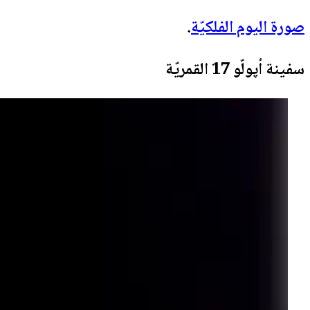
صورة اليوم الفلكيّة
.
سفينة أپولّو 17 القمريّة