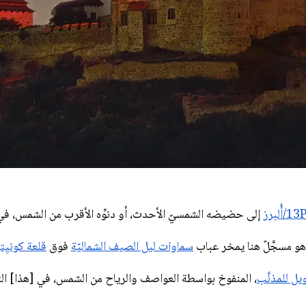
إلى حضيضه الشمسيّ الأحدث، أو دنوِّه الأقرب من الشمس، في 30 حزيران (يونيو) 024
و مسجَّلٌ هنا يمخر عباب
سماوات ليل الصيف الشماليّة
فوق
قلعة كونيِ
ويل للمذنَّب
، المنفوخ بواسطة العواصف والرياح من الشمس، في [هذا] التركيب