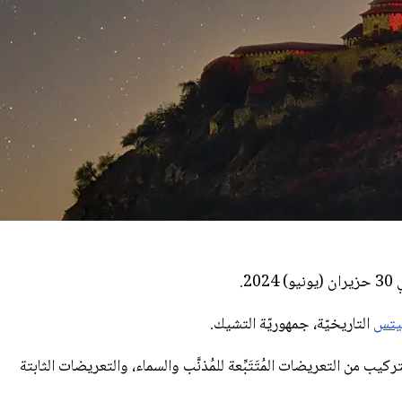
2.
تيتس
التاريخيّة، جمهوريّة التشيك.
 من التعريضات المُتَتَبِّعة للمُذنَّب والسماء، والتعريضات الثابتة