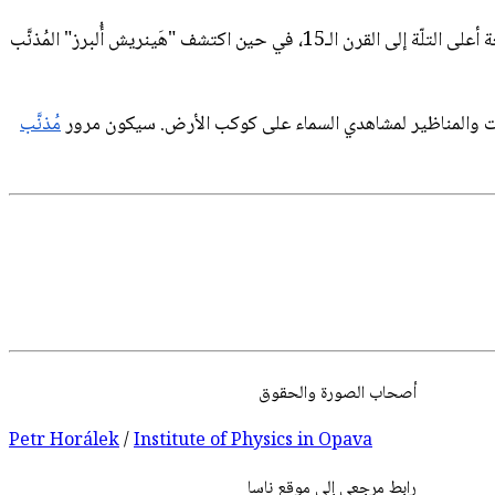
وراء القلعة بحوالي 16 دقيقة ضوئيّة ويُرى قُبالة نجوم الخلفيّة الخافتة أسفل كوكبة الدبّ الأكبر الشماليّة. يعود تاريخ القلعة القابعة أعلى التلّة إلى القرن الـ15، في حين اكتشف "هَينريش أُلبرز" المُذنَّب
لتلسكوبات والمناظير لمشاهدي السماء على كوكب اﻷرض. سيكون مرور
مُذنَّب
أصحاب
الصورة
والحقوق
Petr Horálek
/
Institute of Physics in Opava
رابط مرجعي إلى موقع ناسا