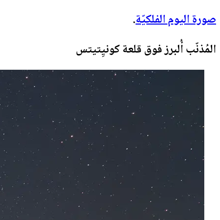
صورة اليوم الفلكيّة
.
المُذنّب أُلبرز فوق قلعة كونيِتيتس