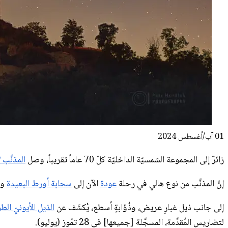
01 آب/أغسطس 2024
زائرٌ إلى المجموعة الشمسيّة الداخليّة كلّ 70 عاماً تقريباً، وصل
المذنَّب 13P/أُلبرز
إنَّ المذنَّب من نوع هالي في رحلة
عودة
الآن إلى
سحابة أورط البعيدة
وه
إلى جانب ذيل غبارٍ عريض، وذُؤابةٍ أسطع، يُكشَف عن
الذيل الأيونيّ الط
لتضاريس المُقدِّمة، المسجَّلة [جميعها] في 28 تمّوز (يوليو).