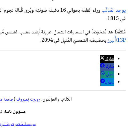
يوجد المُذنَّب
في 1815.
مُلتَقَطٌ هنا مُنخفِضاً في السماوات الشمال-غربيّة بُعَيد مغيب الشمس م
13P/أُلبرز
بحضيضه الشمسيّ المُقبِل في 2094.
شارك
شارك
أرسل
أرسل
الكتّاب والمؤلّفون:
روبرت نِميروف
(
جامعة مي
مسؤول ناسا:
في
سياسة خصوصية الوِب ا