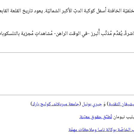
ُباشرةً، يُقدِّم مُذنَّب أُلبرز -في الوقت الراهن- مُشاهداتٍ مُجزية با
شيغان التقنية
) وَ
جيري بونيل
(
جامعة ميريلاند، كوليج بارك
)
ليپ نيومان
تُطبَّق حقوق معيّنة
.
لخاصّة بوكالة ناسا وملاحظات مهمّة