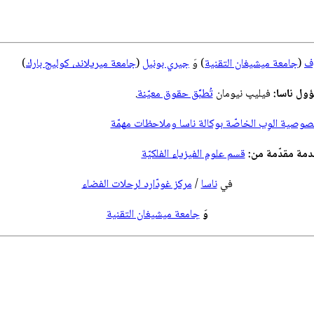
وف
(
جامعة ميشيغان التقنية
) وَ
جيري بونيل
(
جامعة ميريلاند، كوليج بارك
)
ول ناسا:
فيليپ نيومان
تُطبَّق حقوق معيّنة
.
صية الوِب الخاصّة بوكالة ناسا وملاحظات مهمّة
مة مقدّمة من:
قسم علوم الفيزياء الفلكيّة
في
ناسا
/
مركز غودّارد لرحلات الفضاء
وَ
جامعة ميشيغان التقنية