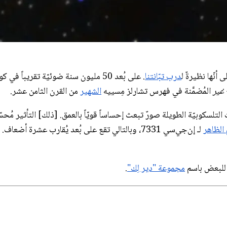
ى أنّها نظيرةٌ ل
درب تبّانتنا
. على بُعد 50 مليون سنة ضوئيّة تقريباً في كوكبة "
غير
المُضمَّنة في فهرس تشارلز مِسييه
الشهير
من القرن الثامن عشر.
 التلسكوبيّة الطويلة صورٌ تبعث إحساساً قويّاً بالعمق. [ذلك] التأثير م
الظاهر
ا للبعض باسم
مجموعة "دير لِك"
.