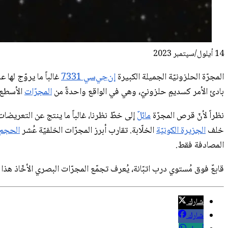
14 أيلول/سپتمبر 2023
المجرّة الحلزونيّة الجميلة الكبيرة
إن‌جي‌سي 7331
غالباً ما يروّج لها عل
بادئ الأمر كسديمٍ حلزونيّ، وهي في الواقع واحدةٌ من
المجرّات
الأسطع
نظراً لأنّ قرص المجرّة
مائلٌ
إلى خطّ نظرنا، غالباً ما ينتج عن التعريضات
خلف
الجزيرة الكونيّة
الخلّابة. تقارب أبرز المجرّات الخلفيّة عُشر
الحجم 
المصادفة فقط.
قابعٌ فوق مُستوي درب اتبّانة، يُعرف تجمّع المجرّات البصري الأخّاذ هذ
شارك
شارك