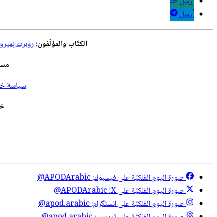
أرسل
أرسل
الكتّاب والمؤلّفون:
روبرت نِمير
مسؤ
سياسة خصو
خد
صورة اليوم الفلكيّة على فيسبوك:
@APODArabic
صورة اليوم الفلكيّة على X:
@APODArabic
صورة اليوم الفلكيّة على انستگرام:
@apod.arabic