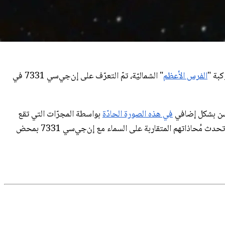
الفرس الأعظم
" الشماليّة، تمّ التعرّف على إن‌جي‌سي 7331 في
ُحسّن بشكل إضافي
في هذه الصورة الحادّة
بواسطة المجرّات التي تقع
لـ إن‌جي‌سي 7331، وبالتالي تقع على بُعد يُقارب عشرة أضعاف. تحدث مُحاذاتهم المتقاربة على السماء مع إن‌جي‌سي 7331 بمحض