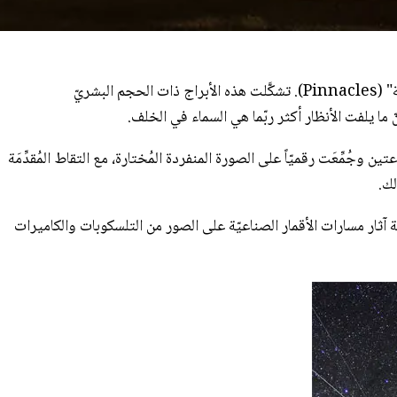
ما كلُّ تلك الخطوط عبر الخلفيّة؟ مسارات الأقمار الصناعيّة. أوّلاً، تُبرِزُ المُقدِّمة أَكَمات (تلال صغيرة) صخريّة خلّابة تُعرَف باسم "الأبراج الصخريّة" (Pinnacles). تشكَّلت هذه الأبراج ذات الحجم البشريّ
ا يلفت الأنظار أكثر ربّما هي السماء في الخلف.
مِّعَت رقميّاً على الصورة المنفردة المُختارة، مع التقاط المُقدِّمَة
لك.
آثار مسارات الأقمار الصناعيّة على الصور من التلسكوبات والكاميرات