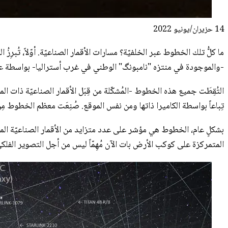
14 حزيران/يونيو 2022
-والموجودة في منتزه "نامبونگ" الوطني في غرب أستراليا- بواسطة عمليّ
التُقِطَت جميع هذه الخطوط -المُشكّلة من قِبَل الأقمار الصناعيّة ذات 
تِباعاً بواسطة الكاميرا ذاتها ومن نفس الموقع. صُنِعَت معظم الخطوط مِن
بشكلٍ عام، الخطوط هي مؤشر على عدد متزايد من الأقمار الصناعيّة المر
المتمركزة على كوكب الأرض بات الآن مُهِمّاً ليس من أجل التصوير الفلكي