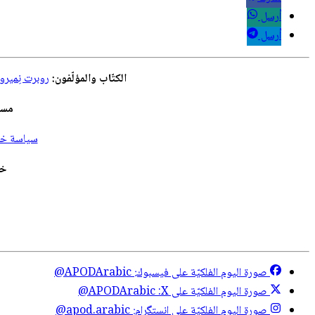
أرسل
أرسل
الكتّاب والمؤلّفون:
روبرت نِمير
مسؤ
سياسة خصو
خد
صورة اليوم الفلكيّة على فيسبوك:
@APODArabic
صورة اليوم الفلكيّة على X:
@APODArabic
صورة اليوم الفلكيّة على انستگرام:
@apod.arabic