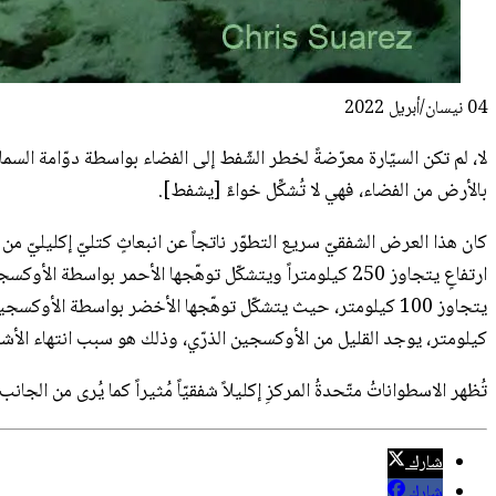
04 نيسان/أبريل 2022
لا، لم تكن السيّارة معرّضةً لخطر الشّفط إلى الفضاء بواسطة دوّامة الس
بالأرض من الفضاء، فهي لا تُشكِّل خواءً [يشفط].
كان هذا العرض الشفقيّ سريع التطوّر ناتجاً عن انبعاثٍ كتليّ إكليليّ م
ارتفاعٍ يتجاوز 250 كيلومتراً ويتشكّل توهّجها الأحمر بوا
كيلومتر، يوجد القليل من الأوكسجين الذرّي، وذلك هو سبب انتهاء الأشفا
تُظهر الاسطواناتُ متّحدةُ المركزِ إكليلاً شفقيّاً مُثيراً كما يُرى من الجانب. شُكِّلَت الصورة المختارة من تعريضٍ 
شارك
شارك