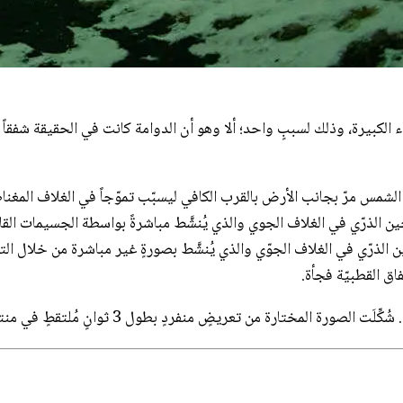
ماء الكبيرة، وذلك لسببٍ واحد؛ ألا وهو أن الدوامة كانت في الحقيقة شفقا
ن الشمس مرّ بجانب الأرض بالقرب الكافي ليسبّب تموّجاً في الغلاف المغنا
سطة الأوكسجين الذرّي في الغلاف الجوي والذي يُنشَّط مباشرةً بواسطة الجسيمات ا
ق القطبيّة فجأة.
منفردٍ بطول 3 ثوانٍ مُلتقطٍ في منتصف آذار/مارس فوق بحيرة "مايڤاتِن" في آيسلندا.