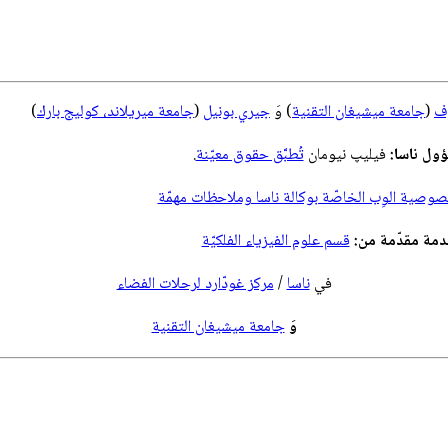
وف
(
جامعة ميشيغان التقنية
) وَ
جيري بونيل
(
جامعة ميريلاند، كوليج بارك
)
ول ناسا:
فيليپ نيومان
تُطبَّق حقوق معيّنة
.
صية الوِب الخاصّة بوكالة ناسا وملاحظات مهمّة
مة مقدّمة من:
قسم علوم الفيزياء الفلكيّة
في
ناسا
/
مركز غودّارد لرحلات الفضاء
وَ
جامعة ميشيغان التقنية