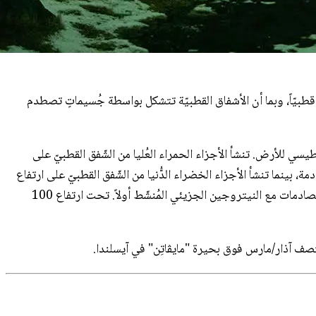
ً قطبيّاً، وبما أن الأشفاق القطبيّة تتشكل بواسطة جُسيماتٍ تصطدم
طيسي للأرض. تنشأ الأجزاء الحمراء العُليا من الشّفق القطبيّ على
لقادمة، بينما تنشأ الأجزاء الخضراء الدُّنيا من الشّفق القطبيّ على ارتفاع
يتجاوز 100 كيلومتر، حيث يتشكّل توهّجها الأخضر بواسطة الأوكسجين الذرّي في الغلاف الجوّي والذي يُنشَّط بصورةٍ غير مباشرة من خلال التصادمات مع النيتروجين الجزيئي المُنشّط أولاً. تحت ارتفاع 100