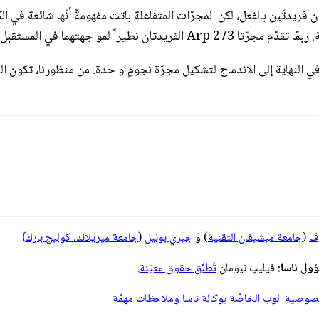
Arp (وَ يوجي‌سي 1810 أيضاً)، وهما تبدوان فريدتَين بالفعل، لكن المجرّات المتفاعلة باتت مفهوم
 لمواجهتهما في المستقبل البعيد.
وف
(
جامعة ميشيغان التقنية
) وَ
جيري بونيل
(
جامعة ميريلاند، كوليج بارك
)
ول ناسا:
فيليپ نيومان
تُطبَّق حقوق معيّنة
.
صية الوِب الخاصّة بوكالة ناسا وملاحظات مهمّة