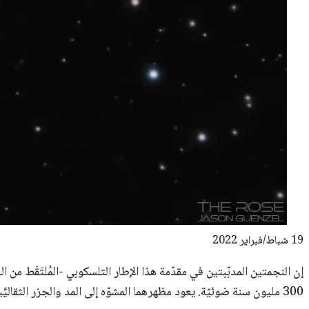
19 شباط/فبراير 2022
إن النجمتين المدبّبتين في مقدّمة هذا الإطار التلسكوبي -المُلتَقَط من ال
300 مليون سنة ضوئيّة. يعود مظهرهما المشوّه إلى المد والجزر الثقاليَّين بينما ينخرط الثنائيّ في مواجهاتٍ قريبة.