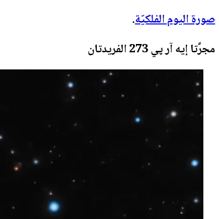
صورة اليوم الفلكيّة
.
مجرَّتا إيه آر پي 273 الفريدتان