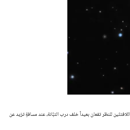
اللافتتَين للنظر تقعان بعيداً خلف درب التبّانة، عند مسافةٍ تزيد عن