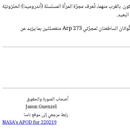
ةً أنّها شائعة في الكون. بالقرب منهما، تُعرف مجرّة المرأة المسلسلة (أندروميدا) الحلزونيّة
يمكن أن تؤدّي المواجهات المتكرّرة للمجرّات على مقياس الزمن الكونيّ في النهاية إلى الاندماج لتشكيل مجرّة نجومٍ واحدة. من منظورنا، تكون النُّواتان الساطعتان لمجرّتي Arp 273 منفصلتَين بما يزيد عن
أصحاب
الصورة
والحقوق
Jason Guenzel
رابط مرجعي إلى موقع ناسا
NASA's APOD for
220219