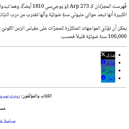
فُهرست المجرّتان كـ  273
الكبيرة أنها تبعد حوالي مليونَي سنةٍ ضوئيّة وأنّها تقترب من درب التبّانة. ربمّا تقدّم مجرّتا Arp 273 الفريدتان نظيراً
100,000 سنة ضوئيّة قليلاً فحسب.
شارك
شارك
أرسل
أرسل
الكتّاب والمؤلّفون:
روبرت نِمير
مسؤ
سياسة خصو