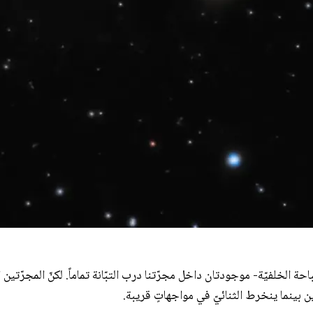
باحة الخلفيّة- موجودتان داخل مجرّتنا درب التبّانة تماماً. لكنّ المجرّتين 