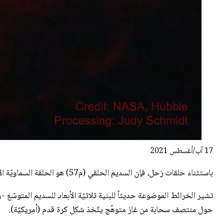
17 آب/أغسطس 2021
باستثناء حلقات زحل، فإن السديم الحلقي (م57) هو الحلقة السماويّة الأشهر غالباً. بيد أنّه من المفهوم أن مظهره الكلاسيكي يرجع إلى منظورنا الخاص.
حول منتصف سحابة من غاز متوهّج يتّخذ شكل كرة قدم (أمِريكيّة).