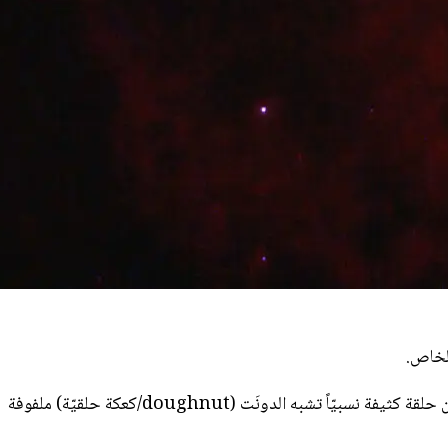
تشير الخرائط الموضوعة حديثاً للبنية ثلاثيّة الأبعاد للسديم المتوسّع -والتي تستند جزئياً إلى صورة هَبل الواضحة هذه- إلى أن السديم عبارة عن حلقة كثيفة نسبيّاً تشبه الدونَت (doughnut/كعكة حلقيّة) ملفوفة