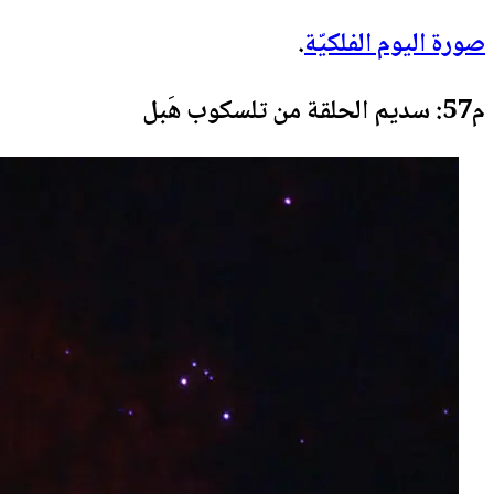
صورة اليوم الفلكيّة
.
م57: سديم الحلقة من تلسكوب هَبل