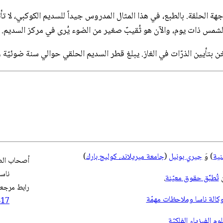
ة الحلقة. بالطبع، في هذا المثال المدروس جيداً للسديم الكوكبي، لا تأتي 
لشمس ذات يوم، والآن هو ثُقيبٌ صغير من الضوء يُرى في مركز السديم.
ات في الغاز. يبلغ قطر السديم الحلقي حوالي سنة ضوئيّة ويبعد 2,500 سنة ضوئيّة تق
نية
) وَ
جيري بونيل
(
جامعة ميريلاند، كوليج بارك
)
أصحاب
ال
ناسا
تُطبَّق حقوق معيّنة
.
رابط مرجعي
الة ناسا وملاحظات مهمّة
817
م الفيزياء الفلكيّة