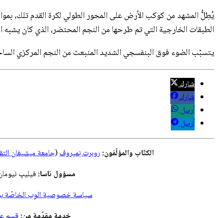
يُطِلُّ المشهد من كوكب الأرض على المحور الطولي لكرة القدم تلك، بمواجه
الطبقات الخارجية التي تم طرحها من النجم المحتضر، الذي كان يشبه ا
يتسبّب الضوء فوق البنفسجي الشديد المنبعث من النجم المركزي الساخن بتأيين الذرّ
شارك
شارك
أرسل
أرسل
الكتّاب والمؤلّفون:
روبرت نِميروف
(
جامعة ميشيغان التق
مسؤول ناسا:
فيليپ نيومان
سياسة خصوصية الوِب الخاصّة بوك
خدمة مقدّمة من:
قسم علو