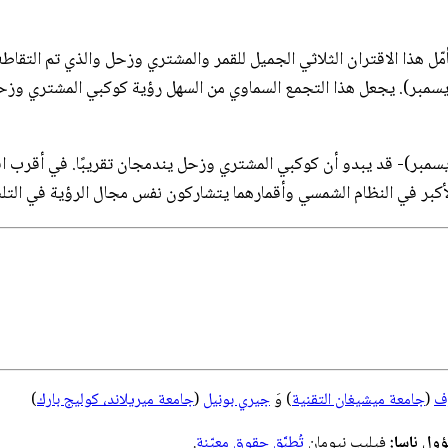
ل هذا الاقتران الثلاثي الجميل للقمر والمشتري وزحل والذي تم التقاطه
في إيران بعد غروب شمس يوم 17 كانون الأوّل (ديسمبر). يجعل هذا التجمع السماوي من السهل رؤي
لأكبر في النظام الشمسي وأقمارهما يتشاركون نفس مجال الرؤية في ال
وف
(
جامعة ميشيغان التقنية
) وَ
جيري بونيل
(
جامعة ميريلاند، كوليج بارك
)
ول ناسا:
فيليپ نيومان
تُطبَّق حقوق معيّنة
.