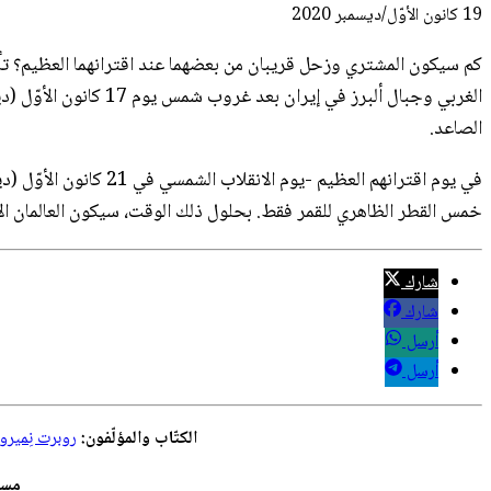
19 كانون الأوّل/ديسمبر 2020
كم سيكون المشتري وزحل قريبان من بعضهما عند اقترانهما العظيم؟ تأمّ
الغربي وجبال ألبرز 
الصاعد.
خمس القطر الظاهري للقمر فقط. بحلول ذلك الوقت، سيكون العالمان ا
شارك
شارك
أرسل
أرسل
الكتّاب والمؤلّفون:
روبرت نِمير
مسؤ