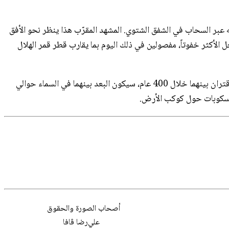
 عبر السحاب في الشفق الشتوي. المشهد المقرّب هذا ينظر نحو الأفق
ة كوكبي المشتري وزحل الأكثر خفوتاً، مفصولين في ذلك اليوم بما يقارب قطر قمر الهلال
في يوم اقترانهم العظيم -يوم الانقلاب الشمسي في 21 كانون الأوّل (ديسمبر)- قد يبدو أن كوكبي المشتري وزحل يندمجان تقريبًا. في أقرب اقتران بينهما خلال 400 عام، سيكون البعد بينهما في السماء حوالي
تلسكوبات حول كوكب الأرض.
أصحاب
الصورة
والحقوق
علي‌رضا ڤافا