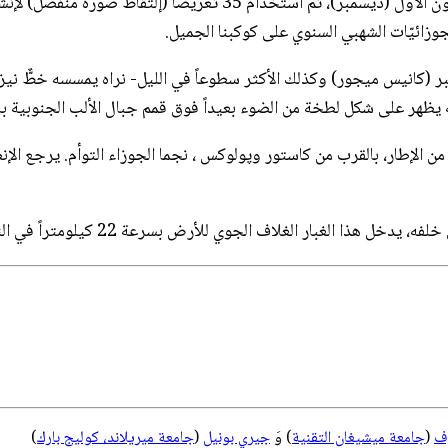
على امتداد ساعة بعد وقت قصير من منتصف الليل المحلي في 13 كانون الأ
وزائيّات الشهبي السنوي على كوكبنا الجميل.
بر (كانيس ميجور) وكذلك الأكثر سطوعاً في الليل- نراه يمسسه خطٌّ ني
 الإطار، بالقرب من كاستور وپولوكس ، نجما الجوزاء التوأم. يرجع الإن
وف
(
جامعة ميشيغان التقنية
) وَ
جيري بونيل
(
جامعة ميريلاند، كوليج بارك
)