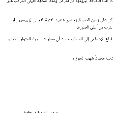
وّل (ديسمبر)، تم استخدام 35 تعريضاً (إلتقاط صورة منفصل) لإنشاء هذه البطاقة البريدية من الأرض. يمتد المشهد الليلي المركب عبر
زكي على يمين الصورة. يحتوي عنقود النثرة النجمي (پريسيپي)،
طباع الإشعاعي إلى المنظور حيث أن مسارات النيزك المتوازية تبدو
أصحاب
الصورة
والحقوق