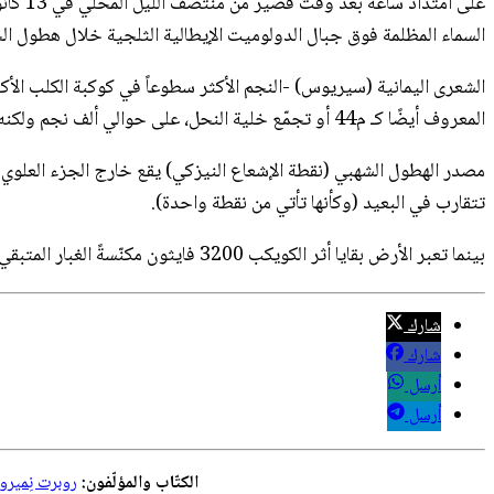
السماء المظلمة فوق جبال الدولوميت الإيطالية الثلجية خلال هطول الج
الشعرى اليمانية (سيريوس) -النجم الأكثر سطوعاً في كوكبة الكلب الأك
المعروف أيضًا كـ م44 أو تجمّع خلية النحل، على حوالي ألف نجم ولكنه يظهر على شكل لطخة من الضوء بعيداً فوق قمم جبال الألب الجنوبية بالقرب من أعلى الصورة.
مصدر الهطول الشهبي (نقطة الإشعاع النيزكي) يقع خارج الجزء العلوي من
تتقارب في البعيد (وكأنها تأتي من نقطة واحدة).
بينما تعبر الأرض بقايا أثر الكويكب 3200 فايثون مكنّسةً الغبار المتبقي خلفه، يدخل هذا الغبار الغلاف الجوي للأرض بسرعة 22 كيلومتراً في الثانية محدثاً شهب الجوزاء.
شارك
شارك
أرسل
أرسل
الكتّاب والمؤلّفون:
روبرت نِمير